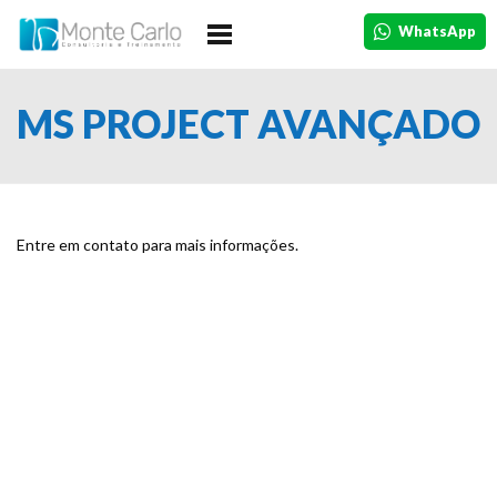
HOME
WhatsApp
A EMPRESA
MS PROJECT AVANÇADO
CURSOS
IN COMPANY
DEPOIMENTOS
TURMAS
Entre em contato para mais informações.
CONTATO