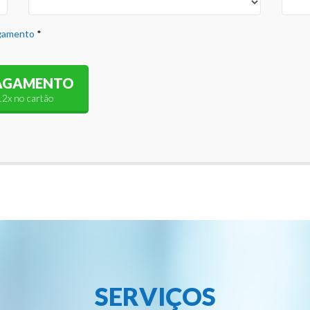
agamento
*
PAGAMENTO
12x no cartão
SERVIÇOS