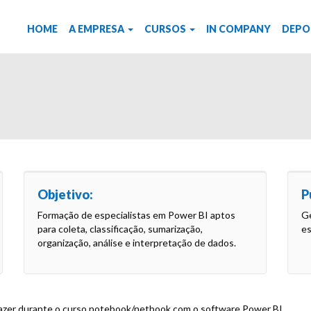
HOME
A EMPRESA
CURSOS
IN COMPANY
DEPO
I
Objetivo:
P
Formação de especialistas em Power BI aptos
Ge
para coleta, classificação, sumarização,
es
organização, análise e interpretação de dados.
razer durante o curso notebook/netbook com o software Power BI.