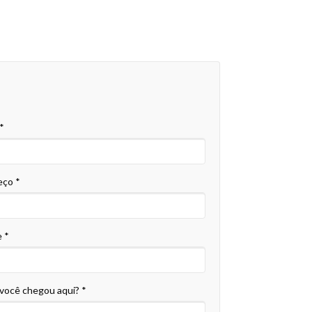
 *
eço *
 *
você chegou aqui? *