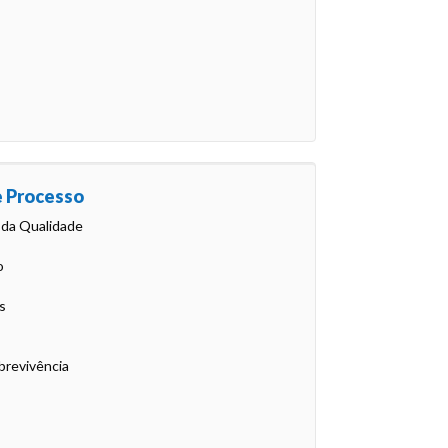
e Processo
 da Qualidade
o
s
brevivência