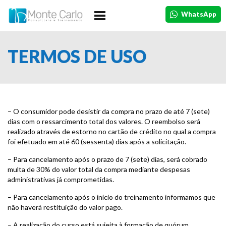
HOME
WhatsApp
A EMPRESA
TERMOS DE USO
CURSOS
IN COMPANY
DEPOIMENTOS
TURMAS
– O consumidor pode desistir da compra no prazo de até 7 (sete)
dias com o ressarcimento total dos valores. O reembolso será
CONTATO
realizado através de estorno no cartão de crédito no qual a compra
foi efetuado em até 60 (sessenta) dias após a solicitação.
– Para cancelamento após o prazo de 7 (sete) dias, será cobrado
multa de 30% do valor total da compra mediante despesas
administrativas já comprometidas.
– Para cancelamento após o início do treinamento informamos que
não haverá restituição do valor pago.
– A realização do curso está sujeita à formação de quórum,